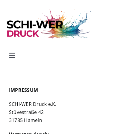
Skip
to
content
Toggle
Navigation
Start
IMPRESSUM
Kontakt
SCHI-WER Druck e.K.
Transport- & Gefahrgutformulare
Stüvestraße 42
31785 Hameln